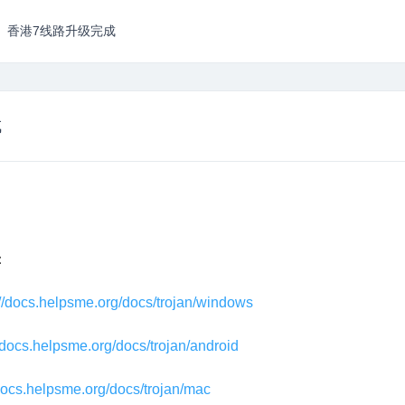
香港7线路升级完成
成
：
://docs.helpsme.org/docs/trojan/windows
//docs.helpsme.org/docs/trojan/android
/docs.helpsme.org/docs/trojan/mac