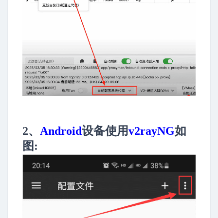
2、
Android
设备使用
v2rayNG
如
图: