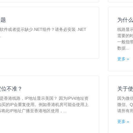
问题
为什么
软件或者提示缺少.NET组件？请务必安装 .NET
线路显
.
需要的
一般指带
数据...
更多 »
定位不准？
关于使
是香港线路，IP地址显示美国？ 因为IPV4地址资
因为微
购买的IP会重复使用。例如香港机房可能会使用上
微信、
将此IP地址广播至香港地区使用，...
请所有
更多 »