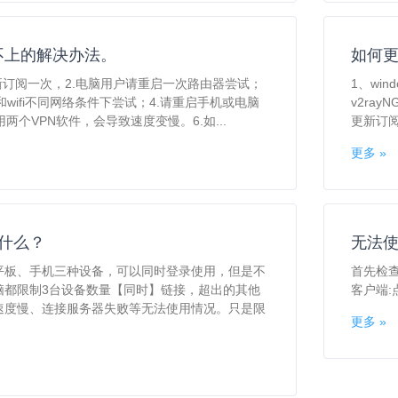
不上的解决办法。
如何
新订阅一次，2.电脑用户请重启一次路由器尝试；
1、win
和wifi不同网络条件下尝试；4.请重启手机或电脑
v2ray
用两个VPN软件，会导致速度变慢。6.如...
更新订
更多 »
什么？
无法
平板、手机三种设备，可以同时登录使用，但是不
首先检查
脑都限制3台设备数量【同时】链接，超出的其他
客户端:点
速度慢、连接服务器失败等无法使用情况。只是限
更多 »