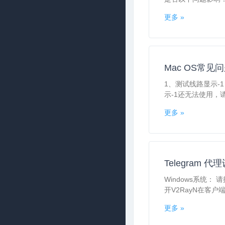
更多 »
Mac OS常见
1、测试线路显示-
示-1还无法使用，请
更多 »
Telegram 代
Windows系统： 
开V2RayN在客户端最
更多 »