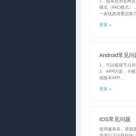
1、如果是浏览网页出
模式（PAC模式
一条线路请重启客户端
更多 »
Android常见
1、可以链接节点
2、APP闪退，卡
他版本APP...
更多 »
IOS常见问题
使用服务前，请更新下
是否以下问题影响：