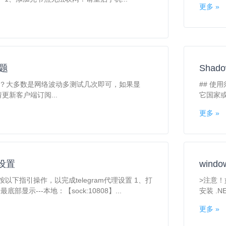
更多 »
问题
Shad
1？大多数是网络波动多测试几次即可，如果显
## 使用
更新客户端订阅...
它国家或
更多 »
理设置
wind
请按以下指引操作，以完成telegram代理设置 1、打
>注意！
底部显示---本地：【sock:10808】...
安装 .NE
更多 »