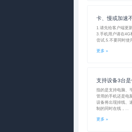
卡、慢或加速
1.请先给客户端更
3.手机用户请在4G
尝试.5.不要同时使
更多 »
支持设备3台是
指的是支持电脑、
管用的手机还是电
设备将出现掉线、
制的同时在线，...
更多 »